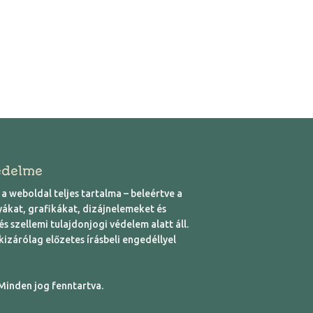
édelme
a weboldal teljes tartalma – beleértve a
yákat, grafikákat, dizájnelemeket és
s szellemi tulajdonjogi védelem alatt áll.
izárólag előzetes írásbeli engedéllyel
Minden jog fenntartva.