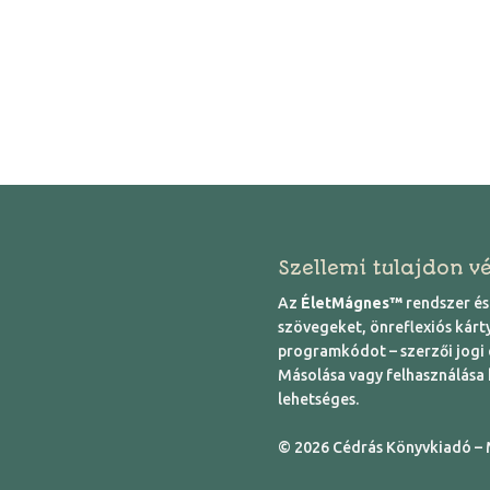
Szellemi tulajdon v
Az
ÉletMágnes™
rendszer és 
szövegeket, önreflexiós kárt
programkódot – szerzői jogi é
Másolása vagy felhasználása k
lehetséges.
© 2026 Cédrás Könyvkiadó – 