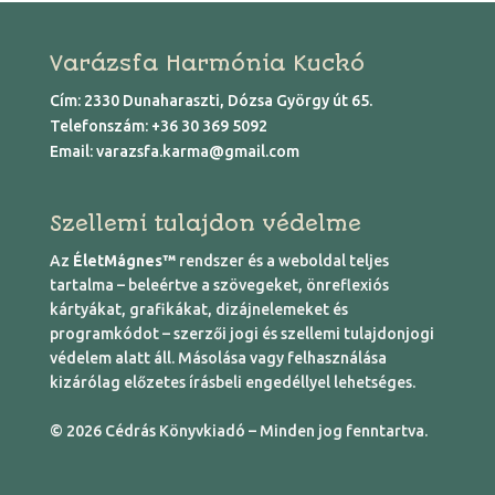
Varázsfa Harmónia Kuckó
Cím: 2330 Dunaharaszti, Dózsa György út 65.
Telefonszám:
+36 30 369 5092
Email:
varazsfa.karma@gmail.com
Szellemi tulajdon védelme
Az
ÉletMágnes™
rendszer és a weboldal teljes
tartalma – beleértve a szövegeket, önreflexiós
kártyákat, grafikákat, dizájnelemeket és
programkódot – szerzői jogi és szellemi tulajdonjogi
védelem alatt áll. Másolása vagy felhasználása
kizárólag előzetes írásbeli engedéllyel lehetséges.
© 2026 Cédrás Könyvkiadó – Minden jog fenntartva.